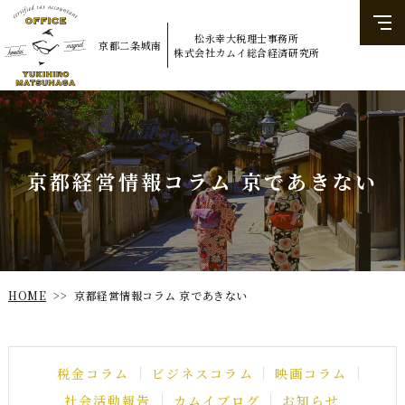
松永幸大税理士事務所
京都二条城南
​​​​​​​株式会社カムイ総合経済研究所
京都経営情報コラム 京であきない
京都経営情報コラム 京であきない
HOME
>>
ビジネスコラム
税金コラム
映画コラム
社会活動報告
カムイブログ
お知らせ