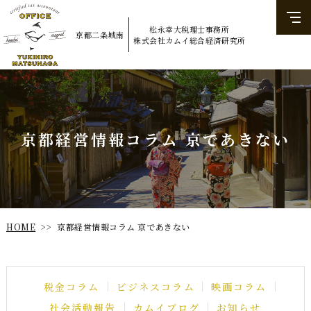
松永幸大税理士事務所
京都二条城南
​​​​​​​株式会社カムイ総合経済研究所
京都経営情報コラム 京であきない
京都経営情報コラム 京であきない
HOME
>>
ビジネスコラム
税金コラム
映画コラム
社会活動報告
カムイブログ
お知らせ