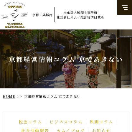
松永幸大税理士事務所
京都二条城南
​​​​​​​株式会社カムイ総合経済研究所
京都経営情報コラム 京であきない
京都経営情報コラム 京であきない
HOME
>>
ビジネスコラム
税金コラム
映画コラム
社会活動報告
カムイブログ
お知らせ