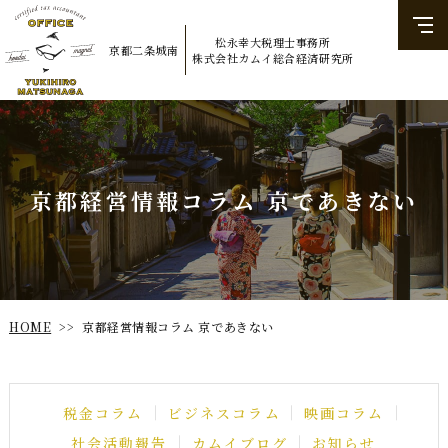
松永幸大税理士事務所
京都二条城南
​​​​​​​株式会社カムイ総合経済研究所
京都経営情報コラム 京であきない
京都経営情報コラム 京であきない
HOME
>>
ビジネスコラム
税金コラム
映画コラム
社会活動報告
カムイブログ
お知らせ