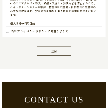
への不正アクセス・紛失・破損・改ざん・漏洩などを防止するため、
セキュリティシステムの維持・管理体制の整備・社員教育の徹底等の
必要な措置を講じ、安全対策を実施し個人情報の厳重な管理を行ない
ます。
個人情報の利用目的
本ウェブサイトでは、お客様からのお問い合わせ時に、お名前、e-
当社プライバシーポリシーに同意しました
mailアドレス、電話番号等の個人情報をご登録いただく場合がござい
ますが、これらの個人情報はご提供いただく際の目的以外では利用い
たしません。お客さまからお預かりした個人情報は、当社からのご連
絡や業務のご案内やご質問に対する回答として、電子メールや資料の
ご送付に利用いたします。
送信
個人情報の第三者への開示・提供の禁止
当社は、お客さまよりお預かりした個人情報を適切に管理し、次のい
ずれかに該当する場合を除き、個人情報を第三者に開示いたしませ
ん。・お客さまの同意がある場合・お客さまが希望されるサービスを
行なうために当社が業務を委託する業者に対して開示する場合・法令
に基づき開示することが必要である場合。
個人情報の安全対策
CONTACT US
当社は、個人情報の正確性及び安全性確保のために、セキュリティに
万全の対策を講じています。