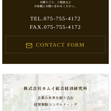
ご本人の照会
お困りごと、ご相談など
​​​​​​​お気軽にお問い合わせください。
お客さまがご本人の個人情報の照会・修正・削除などをご希望される
場合には、ご本人であることを確認の上対応させていただきます。
075-755-4172
TEL.
法令、規範の遵守と見直し
FAX.075-755-4172
当社は、保有する個人情報に関して適用される日本の法令、その他規
範を遵守するとともに、本ポリシーの内容を適宜見直し、その改善に
努めます。
CONTACT FORM
お問い合わせ
当社の個人情報の取扱に関するお問い合せは下記までご連絡くださ
い。
個人情報相談窓口
松永幸大税理士事務所
〒604-8381
​​​​​​​京都市中京区西ノ京職司町67-76
075-755-4172
TEL：
株式会社カムイ総合経済研究所
企業の未来を創り込む
経営戦略コンサルティング