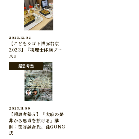
2023.12.02
【こどもシゴト博＠右京
2023】『税理士体験ブー
ス』
超思考塾
2023.11.09
【超思考塾５】『大麻の是
非から思考を拡げる』講
師：笹谷誠吾氏、孫GONG
氏