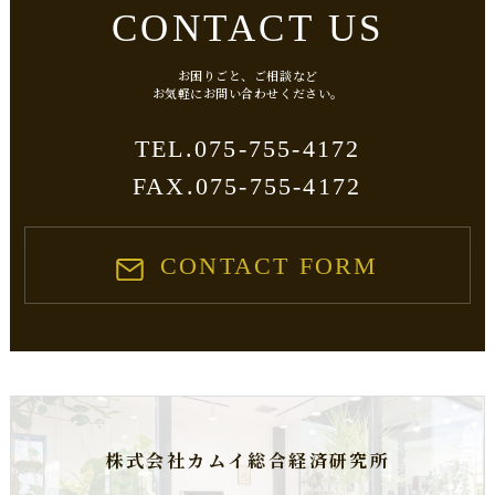
CONTACT US
当社は、個人情報の正確性及び安全性確保のために、セキュリティに
万全の対策を講じています。
ご本人の照会
お困りごと、ご相談など
​​​​​​​お気軽にお問い合わせください。
お客さまがご本人の個人情報の照会・修正・削除などをご希望される
場合には、ご本人であることを確認の上対応させていただきます。
075-755-4172
TEL.
法令、規範の遵守と見直し
FAX.075-755-4172
当社は、保有する個人情報に関して適用される日本の法令、その他規
範を遵守するとともに、本ポリシーの内容を適宜見直し、その改善に
努めます。
CONTACT FORM
お問い合わせ
当社の個人情報の取扱に関するお問い合せは下記までご連絡くださ
い。
個人情報相談窓口
松永幸大税理士事務所
〒604-8381
​​​​​​​京都市中京区西ノ京職司町67-76
075-755-4172
TEL：
株式会社カムイ総合経済研究所