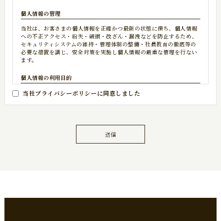
個人情報の管理
当社は、お客さまの個人情報を正確かつ最新の状態に保ち、個人情報
への不正アクセス・紛失・破損・改ざん・漏洩などを防止するため、
セキュリティシステムの維持・管理体制の整備・社員教育の徹底等の
必要な措置を講じ、安全対策を実施し個人情報の厳重な管理を行ない
ます。
個人情報の利用目的
本ウェブサイトでは、お客様からのお問い合わせ時に、お名前、e-
当社プライバシーポリシーに同意しました
mailアドレス、電話番号等の個人情報をご登録いただく場合がござい
ますが、これらの個人情報はご提供いただく際の目的以外では利用い
たしません。お客さまからお預かりした個人情報は、当社からのご連
絡や業務のご案内やご質問に対する回答として、電子メールや資料の
ご送付に利用いたします。
送信
個人情報の第三者への開示・提供の禁止
当社は、お客さまよりお預かりした個人情報を適切に管理し、次のい
ずれかに該当する場合を除き、個人情報を第三者に開示いたしませ
ん。・お客さまの同意がある場合・お客さまが希望されるサービスを
行なうために当社が業務を委託する業者に対して開示する場合・法令
に基づき開示することが必要である場合。
個人情報の安全対策