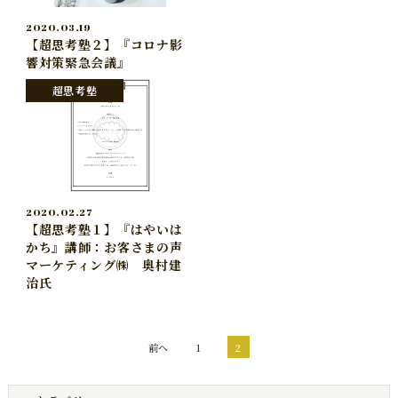
2020.03.19
【超思考塾２】『コロナ影
響対策緊急会議』
超思考塾
2020.02.27
【超思考塾１】『はやいは
かち』講師：お客さまの声
マーケティング㈱ 奥村建
治氏
前へ
1
2