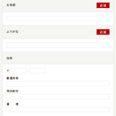
お名前
必須
ふりがな
必須
住所
〒
‐
都道府県
市区町村
番 地